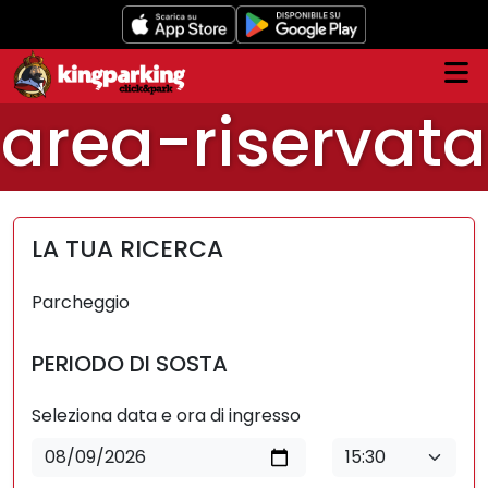
Skip
to
main
content
area-riservata
LA TUA RICERCA
Parcheggio
PERIODO DI SOSTA
Seleziona data e ora di ingresso