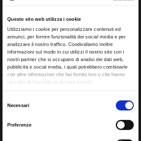
Via Accademia Del Cimento 103 00147 - ROMA (RM)
P.IVA: 13200131004
Questo sito web utilizza i cookie
REA: RM - 1429136
Utilizziamo i cookie per personalizzare contenuti ed
annunci, per fornire funzionalità dei social media e per
Seguici sui nostri social
analizzare il nostro traffico. Condividiamo inoltre
informazioni sul modo in cui utilizzi il nostro sito con i
nostri partner che si occupano di analisi dei dati web,
pubblicità e social media, i quali potrebbero combinarle
con altre informazioni che hai fornito loro o che hanno
raccolto dal tuo utilizzo dei loro servizi.
MAPPA DEL SITO
Selezione
CHI SIAMO
Necessari
del
consenso
CONVENZIONI
Preferenze
AFFILIAZIONE