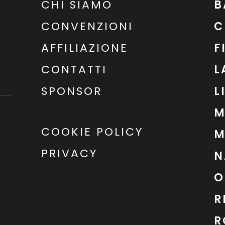
CHI SIAMO
B
CONVENZIONI
C
AFFILIAZIONE
F
CONTATTI
L
SPONSOR
L
M
COOKIE POLICY
M
PRIVACY
N
O
R
R