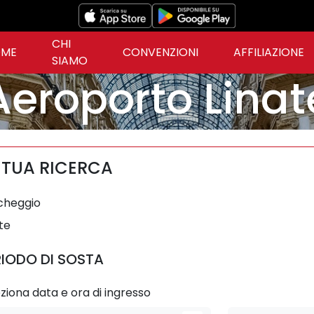
CHI
ME
CONVENZIONI
AFFILIAZIONE
SIAMO
Aeroporto Linat
 TUA RICERCA
cheggio
te
RIODO DI SOSTA
ziona data e ora di ingresso