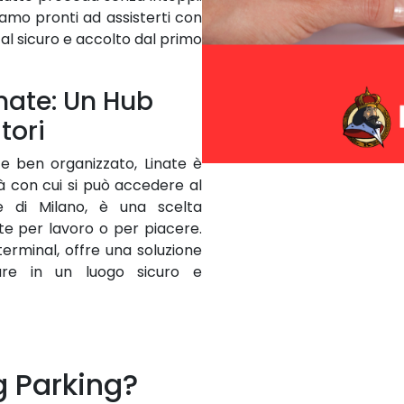
iamo pronti ad assisterti con
e al sicuro e accolto dal primo
inate: Un Hub
tori
e ben organizzato, Linate è
tà con cui si può accedere al
e di Milano, è una scelta
te per lavoro o per piacere.
terminal, offre una soluzione
are in un luogo sicuro e
g Parking?