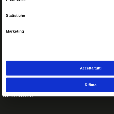
Seguici sui nostri social
Statistiche
Marketing
MAPPA DEL SITO
CHI SIAMO
CONVENZIONI
Accetta tutti
AFFILIAZIONE
CONTATTI
Rifiuta
SPONSOR