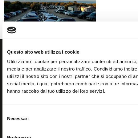
Questo sito web utilizza i cookie
Utilizziamo i cookie per personalizzare contenuti ed annunci, p
media e per analizzare il nostro traffico. Condividiamo inoltr
utilizzi il nostro sito con i nostri partner che si occupano di an
social media, i quali potrebbero combinarle con altre informaz
hanno raccolto dal tuo utilizzo dei loro servizi.
KING.MI S.R.L.
Via Accademia Del Cimento 103 00147 - ROMA (RM)
Selezione
P.IVA: 13200131004
Necessari
del
REA: RM - 1429136
consenso
Preferenze