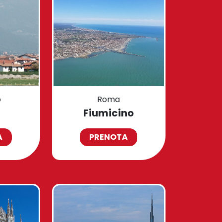
o
Roma
Fiumicino
A
PRENOTA