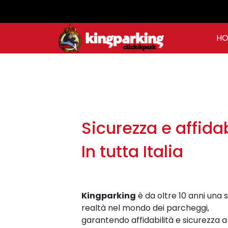
Skip
to
main
HO
content
Sicurezza e affidab
In tutta Italia
Kingparking
è da oltre 10 anni una s
realtà nel mondo dei parcheggi,
garantendo affidabilità e sicurezza a