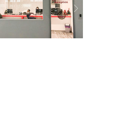
revious
Next