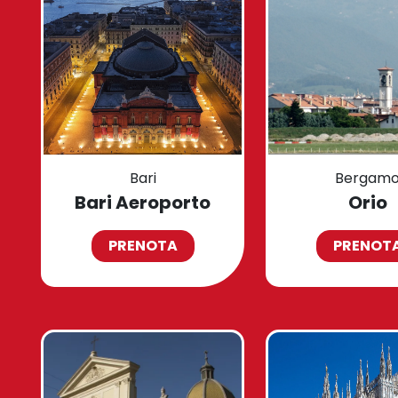
Bari
Bergam
Bari Aeroporto
Orio
PRENOTA
PRENOT